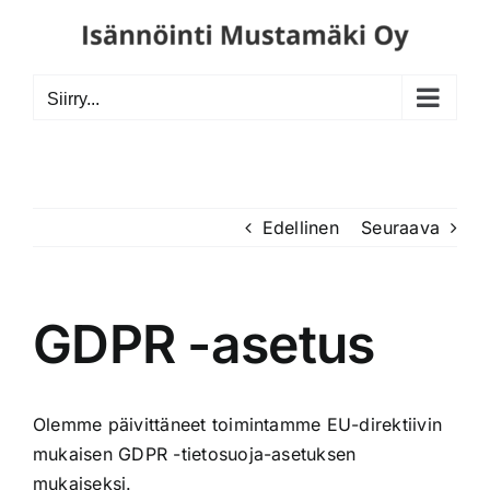
Skip
to
content
Siirry...
Edellinen
Seuraava
GDPR -asetus
Olemme päivittäneet toimintamme EU-direktiivin
mukaisen GDPR -tietosuoja-asetuksen
mukaiseksi.