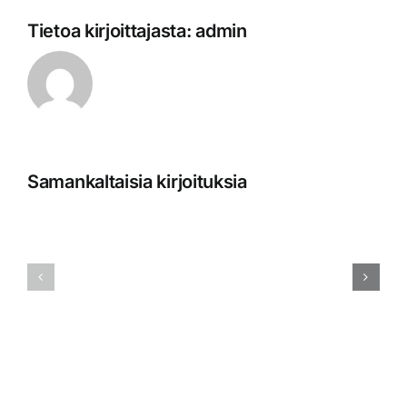
Tietoa kirjoittajasta:
admin
Samankaltaisia kirjoituksia
Joulun
Pääsiäise
ja
asiakaspa
vuodenvaihteen
on
asiakaspalveluajat
suljettu