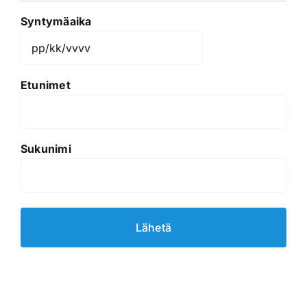
Syntymäaika
PP
slash
Etunimet
KK
slash
VVVV
Sukunimi