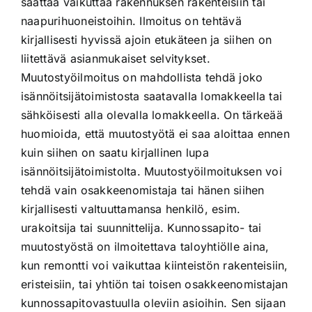
saattaa vaikuttaa rakennuksen rakenteisiin tai
naapurihuoneistoihin. Ilmoitus on tehtävä
kirjallisesti hyvissä ajoin etukäteen ja siihen on
liitettävä asianmukaiset selvitykset.
Muutostyöilmoitus on mahdollista tehdä joko
isännöitsijätoimistosta saatavalla lomakkeella tai
sähköisesti alla olevalla lomakkeella. On tärkeää
huomioida, että muutostyötä ei saa aloittaa ennen
kuin siihen on saatu kirjallinen lupa
isännöitsijätoimistolta. Muutostyöilmoituksen voi
tehdä vain osakkeenomistaja tai hänen siihen
kirjallisesti valtuuttamansa henkilö, esim.
urakoitsija tai suunnittelija. Kunnossapito- tai
muutostyöstä on ilmoitettava taloyhtiölle aina,
kun remontti voi vaikuttaa kiinteistön rakenteisiin,
eristeisiin, tai yhtiön tai toisen osakkeenomistajan
kunnossapitovastuulla oleviin asioihin. Sen sijaan