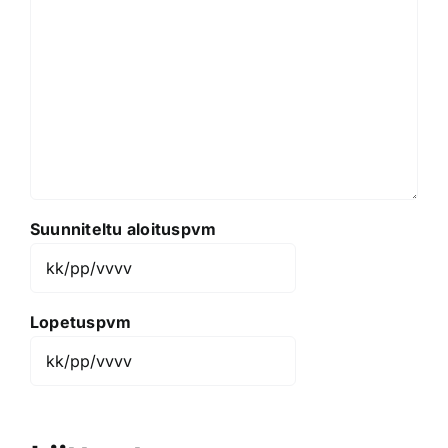
Suunniteltu aloituspvm
KK
slash
Lopetuspvm
PP
slash
KK
VVVV
slash
PP