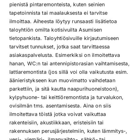
pienistä pintaremonteista, kuten seinien
tapetoinnista tai maalauksesta ei tarvitse
ilmoittaa. Aiheesta löytyy runsaasti lisätietoa
taloyhtiön omilta kotisivuilta Asumisen
tietopankista. Taloyhtiösivuille kirjautumiseen
tarvitset tunnukset, jotka saat tarvittaessa
asiakaspalvelusta. Esimerkiksi on ilmoitettava
hanan, WC:n tai antennipistorasian vaihtamisesta,
lattiaremontista (jos sillä voi olla vaikutusta esim.
äänieristykseen kun muovimatto vaihdetaan
parkettiin, ja sitä kautta naapurihuoneistoon),
kylpyhuone- tai keittiöremontista ja turvalukon,
ovisilmän tms. asentamisesta. Aina on siis
ilmoitettava töistä jotka voivat vaikuttaa
rakenteisiin, akustiikkaan, eristeisiin tai
rakennuksen perusjärjestelmiin, kuten lämmitys-,
vesi-, viemäri-, ilmanvaihto-, sähkö- tai