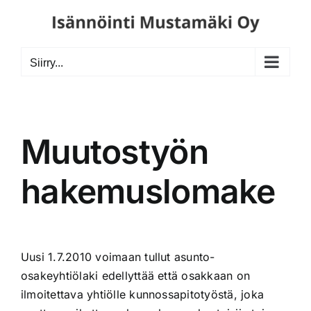
Skip
to
content
Siirry...
Muutostyön
hakemuslomake
Uusi 1.7.2010 voimaan tullut asunto-
osakeyhtiölaki edellyttää että osakkaan on
ilmoitettava yhtiölle kunnossapitotyöstä, joka