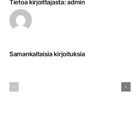
Tietoa kirjoittajasta:
admin
Samankaltaisia kirjoituksia
Joulun
Pääsiäise
ja
asiakaspa
vuodenvaihteen
on
asiakaspalveluajat
suljettu