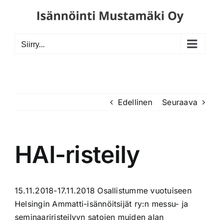
Skip
to
content
Siirry...
Edellinen
Seuraava
HAI-risteily
15.11.2018-17.11.2018 Osallistumme vuotuiseen
Helsingin Ammatti-isännöitsijät ry:n messu- ja
seminaariristeilyyn satojen muiden alan