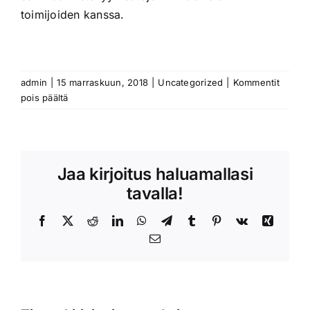
toimijoiden kanssa.
admin
|
15 marraskuun, 2018
|
Uncategorized
|
Kommentit
artikkelissa
pois päältä
HAI-
risteily
Jaa kirjoitus haluamallasi
tavalla!
Facebook
X
Reddit
LinkedIn
WhatsApp
Telegram
Tumblr
Pinterest
Vk
Xing
Sähköposti