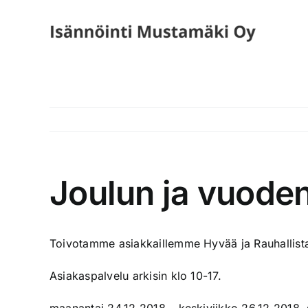
Skip
to
content
Joulun ja vuoden
Toivotamme asiakkaillemme Hyvää ja Rauhallist
Asiakaspalvelu arkisin klo 10-17.