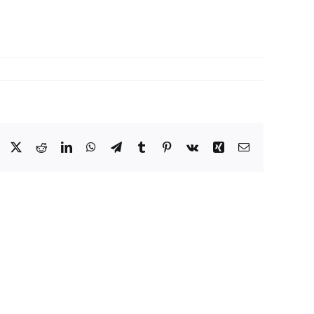
Facebook
X
Reddit
LinkedIn
WhatsApp
Telegram
Tumblr
Pinterest
Vk
Xing
Sähköposti